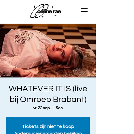
WHATEVER IT IS (live
bij Omroep Brabant)
vr 27 sep
  |  
Son
Tickets zijn niet te koop
Andere evenementen bekijken