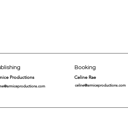
blishing
Booking
mice Productions
Celine Rae
celine@armiceproductions.com
ine@armiceproductions.com