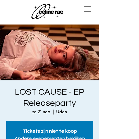
LOST CAUSE - EP
Releaseparty
za 21 sep
  |  
Uden
Tickets zijn niet te koop
Andere evenementen bekijken